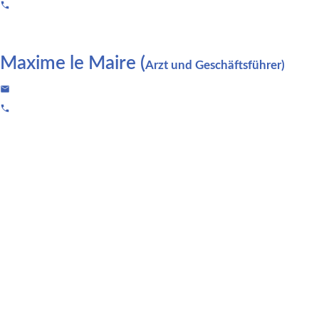
Telefon: +49 155 6320 7675
Maxime le Maire (
Arzt und Geschäftsführer)
E-Mail: maxime.lemaire@applimeda.com
Telefon: +49 176 388 633 28
Kontakt
E-Mail: support@axia-app.com
Telefon: +49 155 6320 7675
Unser Support-Team steht jederzeit per E-Mail zur
Verfügung und antwortet innerhalb von 24 Stunden.