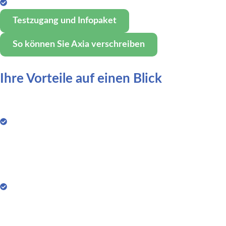
Reduktion der Krankheitsaktivität in RCT gezeigt
Testzugang und Infopaket
So können Sie Axia verschreiben
Ihre Vorteile auf einen Blick
Extrabudgetäre Verordnung
Die Verordnung von Axia ist budgetneutral und wird
für Ihre Patienten zu 100% von der Krankenkasse
übernommen (zuzahlungsfrei).
Leitliniengerechte Bewegungstherapie
Bewegungstherapie ist ein zentraler Pfeiler der
axSpA-Therapie. Mit Axia stellen Sie sicher, dass Ihr
Patient dauerhaft am Ball bleibt.
100% Datenschutz und Datensicherheit