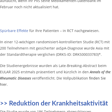
auftaucht, wenn ihr PVS seine Medikamenten-Datenbank im
Februar noch nicht aktualisiert hat.
Spürbare Effekte
für Ihre Patienten – in RCT nachgewiesen.
In einer 12-wöchigen randomisiert-kontrollierten Studie (RCT) mit
200 Teilnehmern mit gesicherter axSpA-Diagnose wurde Axia mit
der Standardtherapie verglichen (DRKS-ID: DRKS00033783)*.
Die Studienergebnisse wurden als Late-Breaking-Abstract beim
EULAR 2025 erstmals präsentiert und kürzlich in den
Annals of the
Rheumatic Diseases
veröffentlicht. Die Vollpublikation
finden Sie
hier
.
>> Reduktion der Krankheitsaktivität
Die Studie wurde von 186 Teilnehmern abgeschlossen.