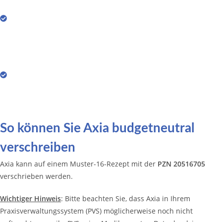
Axia erfüllt höchste Anforderungen an
Datensicherheit und Datenschutz.
Entlastung für Ihre Praxis
In Axia lernen Patienten den richtigen Umgang mit
axSpA – insbesondere den Umgang mit Schüben,
Medikamenten und Fragen zur Ernährung.
So können Sie Axia budgetneutral
verschreiben
Axia kann auf einem Muster-16-Rezept mit der
PZN 20516705
verschrieben werden.
Wichtiger Hinweis
: Bitte beachten Sie, dass Axia in Ihrem
Praxisverwaltungssystem (PVS) möglicherweise noch nicht