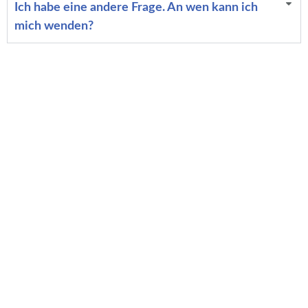
Ich habe eine andere Frage. An wen kann ich
mich wenden?
Kontakt
E-Mail: support@axia-app.com
Telefon: +49 155 6320 7675
Unser Support-Team steht jederzeit per E-Mail zur
Verfügung und antwortet innerhalb von 24 Stunden.