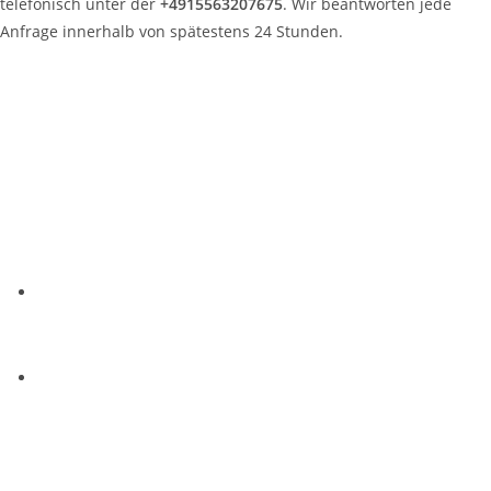
telefonisch unter der
+4915563207675
. Wir beantworten jede
Anfrage innerhalb von spätestens 24 Stunden.
Kontakt
E-Mail: support@axia-app.com
Telefon: +49 155 6320 7675
Unser Support-Team steht jederzeit per E-Mail zur
Verfügung und antwortet innerhalb von 24 Stunden.