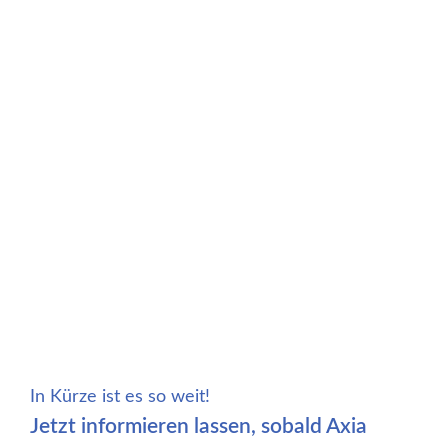
Über uns
Unser Team
Rechtliches
Impressum
Datenschutzerklärung Axia App
Datenschutz Webseite
AGB
In Kürze ist es so weit!
Jetzt informieren lassen, sobald Axia